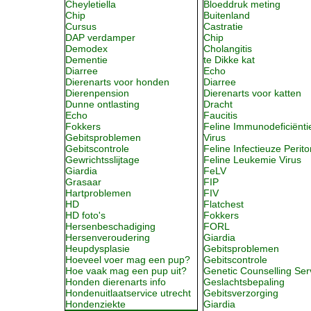
Cheyletiella
Bloeddruk meting
Chip
Buitenland
Cursus
Castratie
DAP verdamper
Chip
Demodex
Cholangitis
Dementie
te Dikke kat
Diarree
Echo
Dierenarts voor honden
Diarree
Dierenpension
Dierenarts voor katten
Dunne ontlasting
Dracht
Echo
Faucitis
Fokkers
Feline Immunodeficiënti
Gebitsproblemen
Virus
Gebitscontrole
Feline Infectieuze Periton
Gewrichtsslijtage
Feline Leukemie Virus
Giardia
FeLV
Grasaar
FIP
Hartproblemen
FIV
HD
Flatchest
HD foto's
Fokkers
Hersenbeschadiging
FORL
Hersenveroudering
Giardia
Heupdysplasie
Gebitsproblemen
Hoeveel voer mag een pup?
Gebitscontrole
Hoe vaak mag een pup uit?
Genetic Counselling Ser
Honden dierenarts info
Geslachtsbepaling
Hondenuitlaatservice utrecht
Gebitsverzorging
Hondenziekte
Giardia