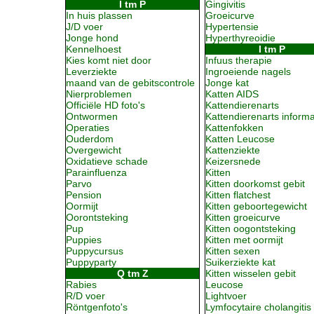
I tm P
Gingivitis
In huis plassen
Groeicurve
J/D voer
Hypertensie
Jonge hond
Hyperthyreoidie
Kennelhoest
I tm P
Kies komt niet door
Infuus therapie
Leverziekte
Ingroeiende nagels
maand van de gebitscontrole
Jonge kat
Nierproblemen
Katten AIDS
Officiële HD foto's
Kattendierenarts
Ontwormen
Kattendierenarts informa
Operaties
Kattenfokken
Ouderdom
Katten Leucose
Overgewicht
Kattenziekte
Oxidatieve schade
Keizersnede
Parainfluenza
Kitten
Parvo
Kitten doorkomst gebit
Pension
Kitten flatchest
Oormijt
Kitten geboortegewicht
Oorontsteking
Kitten groeicurve
Pup
Kitten oogontsteking
Puppies
Kitten met oormijt
Puppycursus
Kitten sexen
Puppyparty
Suikerziekte kat
Q tm Z
Kitten wisselen gebit
Rabies
Leucose
R/D voer
Lightvoer
Röntgenfoto's
Lymfocytaire cholangitis