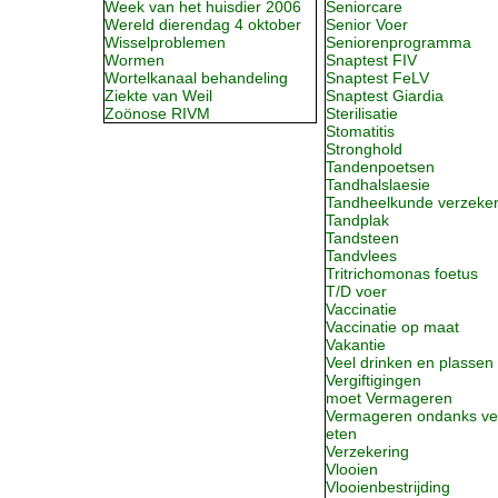
Week van het huisdier 2006
Seniorcare
Wereld dierendag 4 oktober
Senior Voer
Wisselproblemen
Seniorenprogramma
Wormen
Snaptest FIV
Wortelkanaal behandeling
Snaptest FeLV
Ziekte van Weil
Snaptest Giardia
Zoönose RIVM
Sterilisatie
Stomatitis
Stronghold
Tandenpoetsen
Tandhalslaesie
Tandheelkunde verzeker
Tandplak
Tandsteen
Tandvlees
Tritrichomonas foetus
T/D voer
Vaccinatie
Vaccinatie op maat
Vakantie
Veel drinken en plassen
Vergiftigingen
moet Vermageren
Vermageren ondanks ve
eten
Verzekering
Vlooien
Vlooienbestrijding