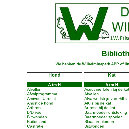
Bibliot
We hebben de Wilhelminapark APP of line 
Hond
Kat
A tm H
A tm H
Afvallen
Acuut nierfalen bij de ka
Afvalprogramma
Afvallen
Amivedi Utrecht
Afvalwedstrijd van Hill's
Angstige hond
AKI's bij de kat
Arthrose
Artrose bij de kat
B/D voer
Baarmoeder ontsteking
Bijtwonden
Baarmoeder spoelen
Buitenland
Blaasproblemen
Castratie
Bijtwonden