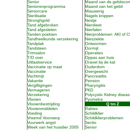
Senior
Maand van de gebitscon
Seniorenprogramma
Maand van het gebit
Seniorcare
Miauwerig
Sterilisatie
Nagels knippen
Stronghgold
Nestje
Tand afgebroken
Nierdieet
Tand afgesleten
Nierfalen
Tanden poetsen
Nierproblemen: AKI of 
Tandheelkunde verzekering
Niesziekte
Tandplak
Ontwormen
Tandsteen
Oormijt
Trimsalon
Operaties
T/D voer
Oppas aan huis
Uitlaatservice
Oravet bij de kat
Vaccinatie op maat
Ouderdom
Vaccinatie
Overgewicht
Vachtmijt
Pancreatitis
Vakantie
Pension
Vergiftigingen
Pharyngitis
Vermageren
PKD
Verzekering
Polycystic Kidney disea
Vlooien
Pyometra
Vlooienbestrijding
Q tm Z
Vlooienmiddelen
Rabies
Voeding
Schildklier
Vreemd Voorwerp
Schildklierproblemen
Vuurwerk angst
Sectio
Week van het huisdier 2005
Senior