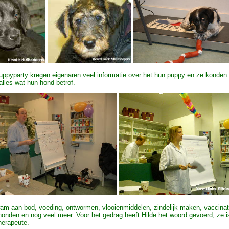
uppyparty kregen eigenaren veel informatie over het hun puppy en ze konden
 alles wat hun hond betrof.
am aan bod, voeding, ontwormen, vlooienmiddelen, zindelijk maken, vaccinat
onden en nog veel meer. Voor het gedrag heeft Hilde het woord gevoerd, ze is
herapeute.