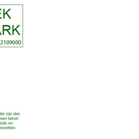
der zijn dan
 een tekort
fsels en
msvetten.