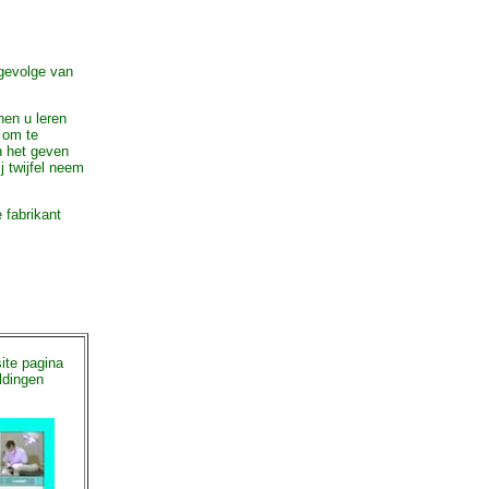
 gevolge van
nen u leren
 om te
n het geven
 twijfel neem
e fabrikant
ite pagina
ldingen