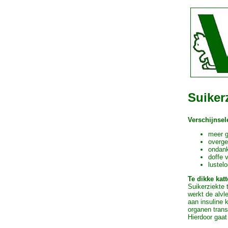
Suikerz
Verschijnsele
meer g
overge
ondank
doffe 
lustel
Te dikke kat
Suikerziekte 
werkt de alvl
aan insuline 
organen trans
Hierdoor gaat