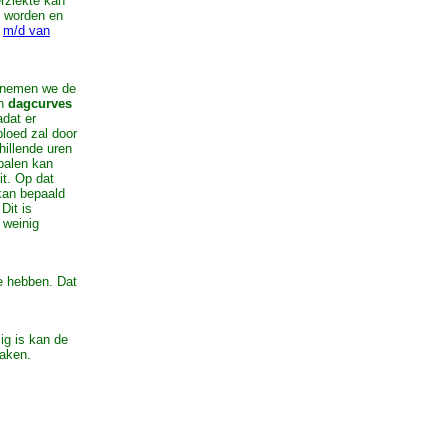
erziekte kan
d worden en
s
m/d van
n nemen we de
en
dagcurves
adat er
bloed zal door
hillende uren
epalen kan
it. Op dat
kan bepaald
Dit is
 weinig
e hebben. Dat
ig is kan de
raken.