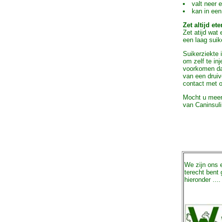
valt neer 
kan in een
Zet altijd ete
Zet atijd wat
een laag sui
Suikerziekte 
om zelf te in
voorkomen da
van een druiv
contact met 
Mocht u meer 
van Caninsulin
We zijn ons 
terecht bent
hieronder ....