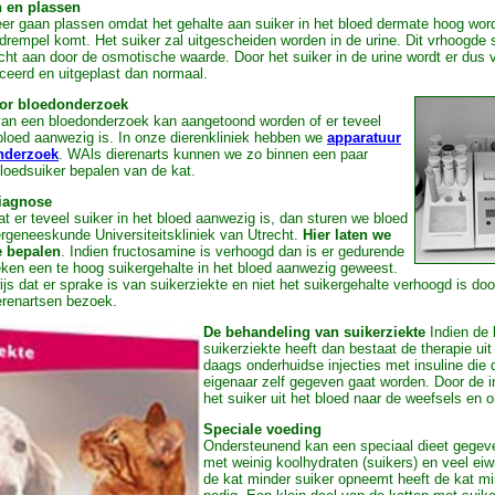
n en plassen
er gaan plassen omdat het gehalte aan suiker in het bloed dermate hoog word
drempel komt. Het suiker zal uitgescheiden worden in de urine. Dit vrhoogde 
ocht aan door de osmotische waarde. Door het suiker in de urine wordt er dus 
ceerd en uitgeplast dan normaal.
or bloedonderzoek
van een bloedonderzoek kan aangetoond worden of er teveel
 bloed aanwezig is. In onze dierenkliniek hebben we
apparatuur
nderzoek
. WAls dierenarts kunnen we zo binnen een paar
loedsuiker bepalen van de kat.
diagnose
dat er teveel suiker in het bloed aanwezig is, dan sturen we bloed
ergeneeskunde Universiteitskliniek van Utrecht.
Hier laten we
e bepalen
. Indien fructosamine is verhoogd dan is er gedurende
ken een te hoog suikergehalte in het bloed aanwezig geweest.
wijs dat er sprake is van suikerziekte en niet het suikergehalte verhoogd is doo
ierenartsen bezoek.
De behandeling van suikerziekte
Indien de 
suikerziekte heeft dan bestaat de therapie ui
daags onderhuidse injecties met insuline die 
eigenaar zelf gegeven gaat worden. Door de i
het suiker uit het bloed naar de weefsels en 
Speciale voeding
Ondersteunend kan een speciaal dieet gegev
met weinig koolhydraten (suikers) en veel eiw
de kat minder suiker opneemt heeft de kat mi