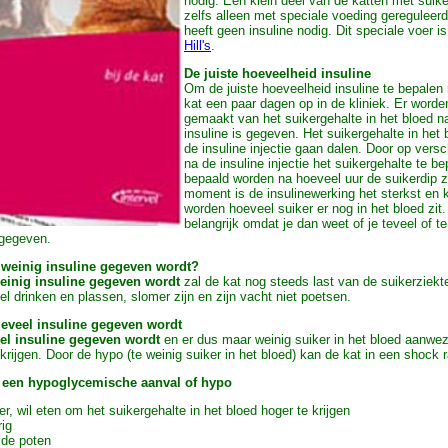
nodig. Een klein deel van de katten met suik
zelfs alleen met speciale voeding gereguleer
heeft geen insuline nodig. Dit speciale voer i
Hill's
.
De juiste hoeveelheid insuline
Om de juiste hoeveelheid insuline te bepale
kat een paar dagen op in de kliniek. Er word
gemaakt van het suikergehalte in het bloed n
insuline is gegeven. Het suikergehalte in het 
de insuline injectie gaan dalen. Door op versc
na de insuline injectie het suikergehalte te b
bepaald worden na hoeveel uur de suikerdip z
moment is de insulinewerking het sterkst en 
worden hoeveel suiker er nog in het bloed zit. 
belangrijk omdat je dan weet of je teveel of te
 gegeven.
e weinig insuline gegeven wordt?
weinig insuline gegeven wordt
zal de kat nog steeds last van de suikerziekt
el drinken en plassen, slomer zijn en zijn vacht niet poetsen.
e eveel insuline gegeven wordt
eel insuline gegeven wordt
en er dus maar weinig suiker in het bloed aanwez
krijgen. Door de hypo (te weinig suiker in het bloed) kan de kat in een shock 
 een hypoglycemische aanval of hypo
ger, wil eten om het suikergehalte in het bloed hoger te krijgen
rig
 de poten