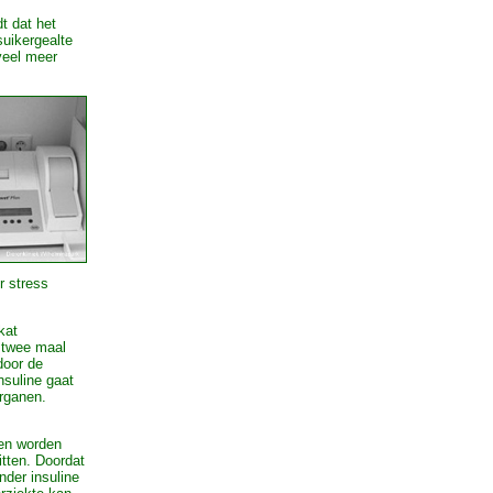
t dat het
suikergealte
veel meer
r stress
kat
t twee maal
door de
nsuline gaat
organen.
en worden
itten. Doordat
nder insuline