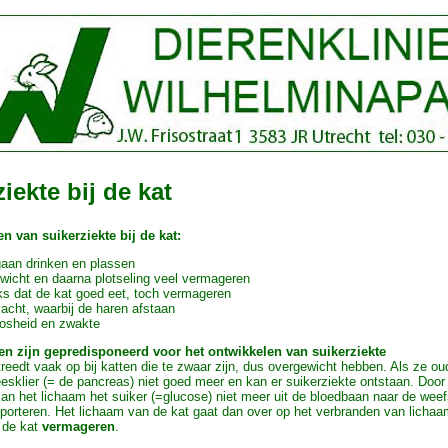
iekte bij de kat
n van suikerziekte bij de kat:
aan drinken en plassen
wicht en daarna plotseling veel vermageren
s dat de kat goed eet, toch vermageren
vacht, waarbij de haren afstaan
oosheid en zwakte
ten zijn gepredisponeerd voor het ontwikkelen van suikerziekte
treedt vaak op bij katten die te zwaar zijn, dus overgewicht hebben. Als ze ou
eesklier (= de pancreas) niet goed meer en kan er suikerziekte ontstaan. Door
kan het lichaam het suiker (=glucose) niet meer uit de bloedbaan naar de wee
porteren. Het lichaam van de kat gaat dan over op het verbranden van lichaa
 de kat
vermageren
.