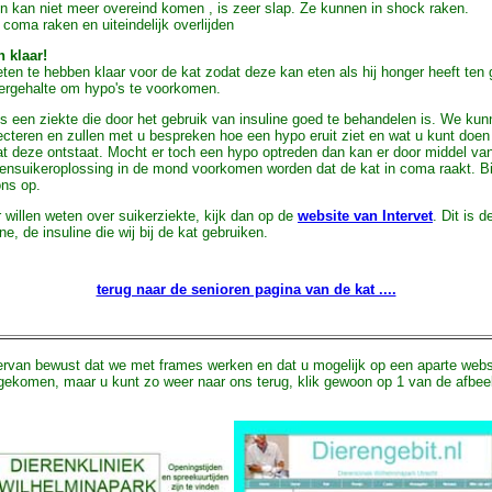
en kan niet meer overeind komen , is zeer slap. Ze kunnen in shock raken.
 coma raken en uiteindelijk overlijden
n klaar!
 eten te hebben klaar voor de kat zodat deze kan eten als hij honger heeft ten
kergehalte om hypo's te voorkomen.
is een ziekte die door het gebruik van insuline goed te behandelen is. We kun
jecteren en zullen met u bespreken hoe een hypo eruit ziet en wat u kunt doen
t deze ontstaat. Mocht er toch een hypo optreden dan kan er door middel va
ensuikeroplossing in de mond voorkomen worden dat de kat in coma raakt. Bij
ons op.
willen weten over suikerziekte, kijk dan op de
website van Intervet
. Dit is d
e, de insuline die wij bij de kat gebruiken.
terug naar de senioren pagina van de kat ....
ervan bewust dat we met frames werken en dat u mogelijk op een aparte webs
 gekomen, maar u kunt zo weer naar ons terug, klik gewoon op 1 van de afbee