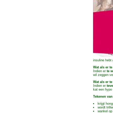
insuline hebt
Wat als er t
Indien er
te 
wil zeggen ve
Wat als er t
Indien er
tev
kat een hypo 
Tekenen van
krijgt hon
wordt trille
wankel op