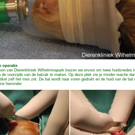
e operatie
tsen van Dierenkliniek Wilhelminapark kiezen we ervoor om twee huidsnedes 
 de voorzijde van de balzak te maken. Op deze plek zie je minder reactie dan 
tikel zelf het mes zet. De bal wordt naar voren gedrukt en de huid van de bal 
zie hieronder