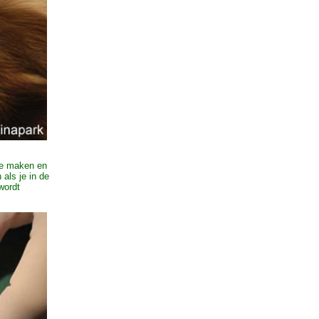
te maken en
als je in de
wordt