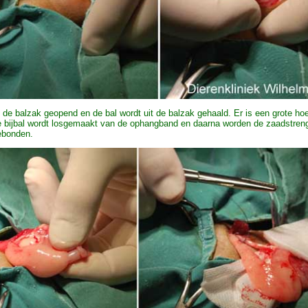
 de balzak geopend en de bal wordt uit de balzak gehaald. Er is een grote ho
 bijbal wordt losgemaakt van de ophangband en daarna worden de zaadstreng
ebonden.