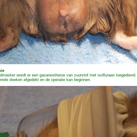
sie
masker wordt er een gasanesthesie van zuurstof met isofluraan toegediend.
eriele doeken afgedekt en de operatie kan beginnen.