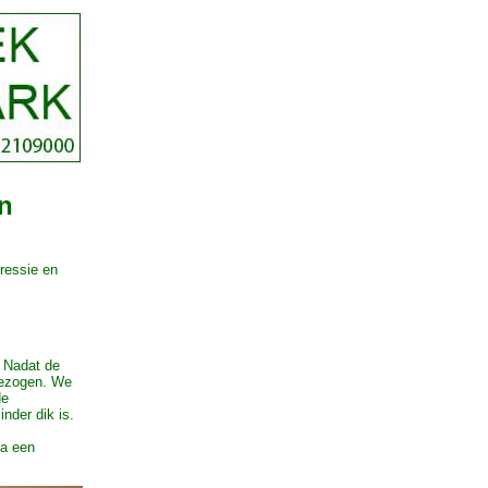
en
ressie en
. Nadat de
gezogen. We
de
inder dik is.
ia een