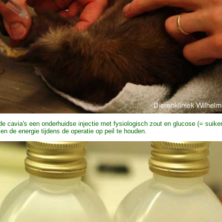
de cavia's een onderhuidse injectie met fysiologisch zout en glucose (= suike
en de energie tijdens de operatie op peil te houden.