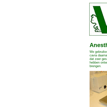
Anesth
We gebruiken
cavia daarna
dat zeer ges
hebben ontwi
brengen.