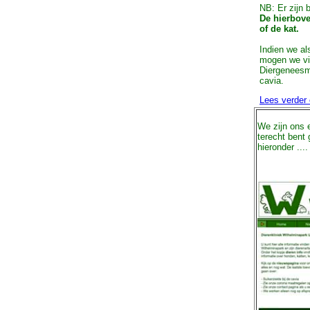
NB: Er zijn 
De hierbove
of de kat.
Indien we a
mogen we vi
Diergeneesm
cavia.
Lees verder
We zijn ons 
terecht bent
hieronder ....