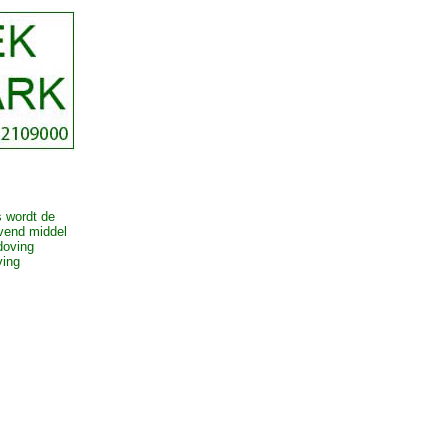
s wordt de
ovend middel
doving
ving