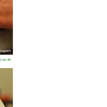
r) om de