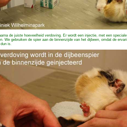
rna de juiste hoeveelheid verdoving. Er wordt een injectie, met een speciale 
n. We gebruiken de spier aan de binnenzijde van het dijbeen, omdat de ervarin
 dun is.