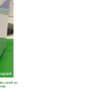
den wordt en
rmde