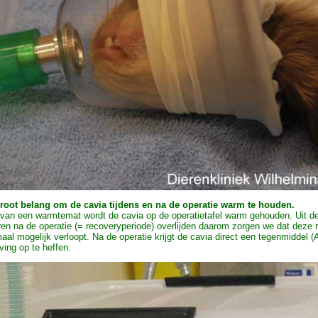
groot belang om de cavia tijdens en na de operatie warm te houden.
van een warmtemat wordt de cavia op de operatietafel warm gehouden. Uit de 
ieren na de operatie (= recoveryperiode) overlijden daarom zorgen we dat deze
maal mogelijk verloopt. Na de operatie krijgt de cavia direct een tegenmiddel (
ing op te heffen.