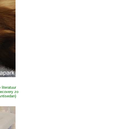
literatuur
 recovery zo
Antisedan)